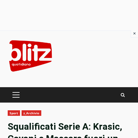
×
Skip
to
content
PRIMARY
MENU
Sport
z_Archivio
Squalificati Serie A: Krasic,