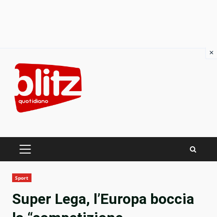
×
Skip
to
content
PRIMARY
MENU
Sport
Super Lega, l’Europa boccia