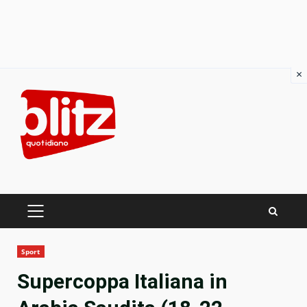
×
Skip
to
content
PRIMARY
MENU
Sport
Supercoppa Italiana in