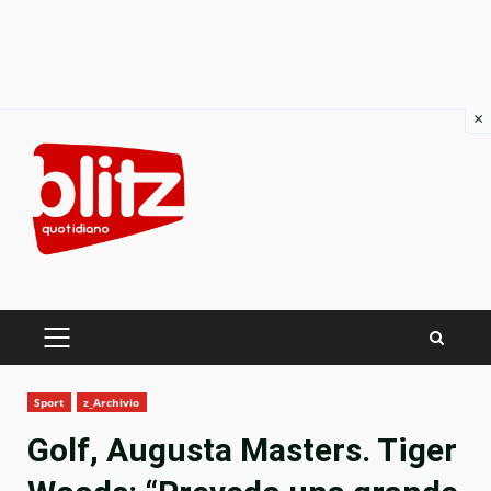
×
Skip
to
content
PRIMARY
MENU
Sport
z_Archivio
Golf, Augusta Masters. Tiger