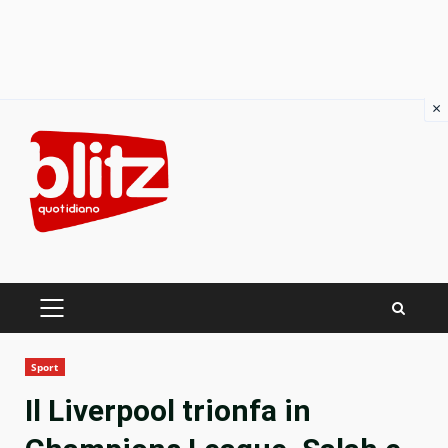
×
Skip
to
content
PRIMARY
MENU
Sport
Il Liverpool trionfa in