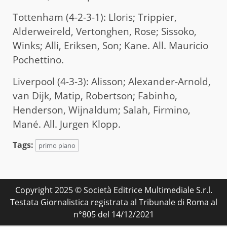
Tottenham (4-2-3-1): Lloris; Trippier,
Alderweireld, Vertonghen, Rose; Sissoko,
Winks; Alli, Eriksen, Son; Kane. All. Mauricio
Pochettino.
Liverpool (4-3-3): Alisson; Alexander-Arnold,
van Dijk, Matip, Robertson; Fabinho,
Henderson, Wijnaldum; Salah, Firmino,
Mané. All. Jurgen Klopp.
Tags:
primo piano
Copyright 2025 © Società Editrice Multimediale S.r.l.
Testata Giornalistica registrata al Tribunale di Roma al
n°805 del 14/12/2021