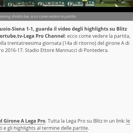
ming diretta live, ecco come vedere la partita
uoio-Siena 1-1, guarda il video degli highlights su Blitz
ortube.tv-Lega Pro Channel
: ecco come vedere la partita,
lla trentatreesima giornata (14a di ritorno) del girone A di
ro 2016-17. Stadio Ettore Mannucci di Pontedera.
del Girone A Lega Pro
. Tutta la Lega Pro su Blitz in un link:
le
ti e gli highlights al termine delle partite
.