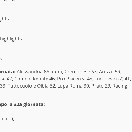
ights
s
highlights
s
s
ornata:
Alessandria 66 punti; Cremonese 63; Arezzo 59;
ese 47; Como e Renate 46; Pro Piacenza 45; Lucchese (-2) 41;
 33; Tuttocuoio e Olbia 32; Lupa Roma 30; Prato 29; Racing
o la 32a giornata:
minio);