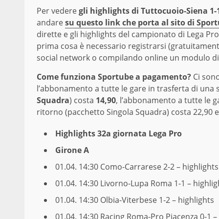
Per vedere
gli highlights di Tuttocuoio-Siena 1-
andare
su questo link che porta al sito di Spo
dirette e gli highlights del campionato di Lega Pr
prima cosa è necessario registrarsi (gratuitamente
social network o compilando online un modulo di 
Come funziona Sportube a pagamento?
Ci sono
l’abbonamento a tutte le gare in trasferta di una s
Squadra
) costa
14,90
, l’abbonamento a tutte le ga
ritorno (pacchetto Singola Squadra) costa 22,90 
Highlights 32a giornata Lega Pro
Girone A
01.04. 14:30
Como-Carrarese 2-2 – highlights
01.04. 14:30
Livorno-Lupa Roma 1-1 – highlig
01.04. 14:30
Olbia-Viterbese 1-2 – highlights
01.04. 14:30
Racing Roma-Pro Piacenza 0-1 – 