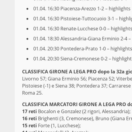
01.04. 16:30
Piacenza-Arezzo 1-2 – highlights
01.04. 16:30
Pistoiese-Tuttocuoio 3-1 – highl
01.04. 16:30
Renate-Lucchese 0-0 – highlight
01.04. 18:30
Alessandria-Giana Erminio 2-4 – 
01.04. 20:30
Pontedera-Prato 1-0 – highlight
01.04. 20:30
Siena-Cremonese 0-2 – highlight
CLAS­SI­FI­CA GIRONE A LEGA PRO dopo la 32a gi
Livorno 57; Giana Erminio 56; Piacenza 52; Viterb
Pistoiese (-1) e Siena 38; Pontedera 37; Carrarese
Roma 25.
CLASSIFICA MARCATORI GIRONE A LEGA PRO dop
17 reti
Bocalon e Gonzalez (2 rigori, Alessandria);
16 reti
Brighenti (3, Cremonese), Bruno (Giana Er
15 reti
Forte (1, Lucchese);