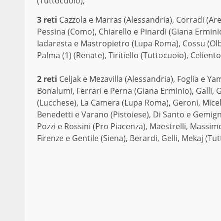
(Tuttocuoio);
3 reti
Cazzola e Marras (Alessandria), Corradi (Are
Pessina (Como), Chiarello e Pinardi (Giana Erminio
Iadaresta e Mastropietro (Lupa Roma), Cossu (Olbia
Palma (1) (Renate), Tiritiello (Tuttocuoio), Celiento
2 reti
Celjak e Mezavilla (Alessandria),
Foglia e Ya
Bonalumi, Ferrari e Perna (Giana Erminio), Galli,
(Lucchese), La Camera (Lupa Roma), Geroni, Miceli
Benedetti e Varano (Pistoiese), Di Santo e Gemign
Pozzi e Rossini (Pro Piacenza), Maestrelli, Massim
Firenze e Gentile (Siena), Berardi, Gelli, Mekaj (Tu