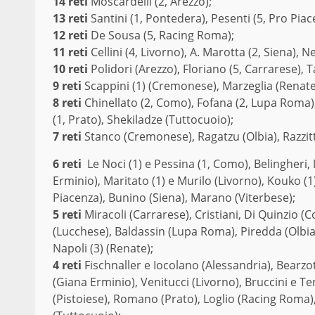
14 reti
Moscardelli (2, Arezzo);
13 reti
Santini (1, Pontedera), Pesenti (5, Pro Pia
12 reti
De Sousa (5, Racing Roma);
11 reti
Cellini (4, Livorno), A. Marotta (2, Siena), Ne
10 reti
Polidori (Arezzo), Floriano (5, Carrarese), 
9 reti
Scappini (1) (Cremonese), Marzeglia (Renate
8 reti
Chinellato (2, Como), Fofana (2, Lupa Roma), 
(1, Prato), Shekiladze (Tuttocuoio);
7 reti
Stanco (Cremonese), Ragatzu (Olbia), Razzitti
6 reti
Le Noci (1) e Pessina (1, Como), Belingheri,
Erminio), Maritato (1) e Murilo (Livorno), Kouko (
Piacenza), Bunino (Siena), Marano (Viterbese);
5 reti
Miracoli (Carrarese), Cristiani, Di Quinzio (
(Lucchese), Baldassin (Lupa Roma), Piredda (Olbia)
Napoli (3) (Renate);
4 reti
Fischnaller e Iocolano (Alessandria), Bearzot
(Giana Erminio), Venitucci (Livorno), Bruccini e Ter
(Pistoiese), Romano (Prato), Loglio (Racing Roma)