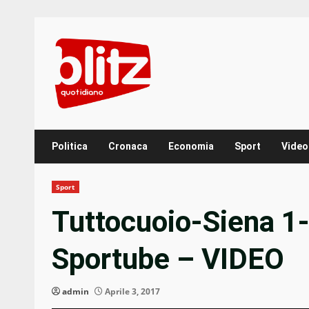
Skip
to
content
Politica
Cronaca
Economia
Sport
Video
Sport
Tuttocuoio-Siena 1-1
Sportube – VIDEO
admin
Aprile 3, 2017