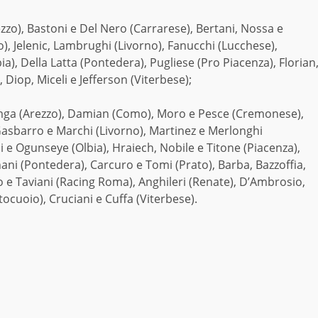
zzo), Bastoni e Del Nero (Carrarese), Bertani, Nossa e
), Jelenic, Lambrughi (Livorno), Fanucchi (Lucchese),
), Della Latta (Pontedera), Pugliese (Pro Piacenza), Florian
, Diop, Miceli e Jefferson (Viterbese);
mga (Arezzo), Damian (Como), Moro e Pesce (Cremonese),
 Gasbarro e Marchi (Livorno), Martinez e Merlonghi
 e Ogunseye (Olbia), Hraiech, Nobile e Titone (Piacenza),
ani (Pontedera), Carcuro e Tomi (Prato), Barba, Bazzoffia,
o e Taviani (Racing Roma), Anghileri (Renate), D’Ambrosio,
ttocuoio), Cruciani e Cuffa (Viterbese).