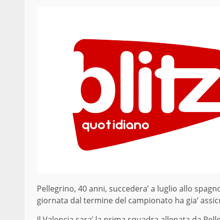
Pellegrino, 40 anni, succedera’ a luglio allo spag
giornata dal termine del campionato ha gia’ assicu
Il Valencia sara’ la prima squadra allenata da Pell