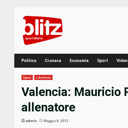
Skip
to
content
Politica
Cronaca
Economia
Sport
Video
Sport
z_Archivio
Valencia: Mauricio P
allenatore
admin
Maggio 8, 2012