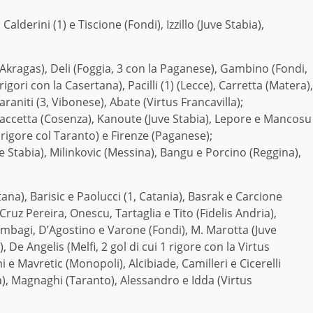
lderini (1) e Tiscione (Fondi), Izzillo (Juve Stabia),
Akragas), Deli (Foggia, 3 con la Paganese), Gambino (Fondi,
igori con la Casertana), Pacilli (1) (Lecce), Carretta (Matera),
raniti (3, Vibonese), Abate (Virtus Francavilla);
, Caccetta (Cosenza), Kanoute (Juve Stabia), Lepore e Mancosu
 1 rigore col Taranto) e Firenze (Paganese);
e Stabia), Milinkovic (Messina), Bangu e Porcino (Reggina),
ana), Barisic e Paolucci (1, Catania), Basrak e Carcione
ruz Pereira, Onescu, Tartaglia e Tito (Fidelis Andria),
Bombagi, D’Agostino e Varone (Fondi), M. Marotta (Juve
De Angelis (Melfi, 2 gol di cui 1 rigore con la Virtus
e Mavretic (Monopoli), Alcibiade, Camilleri e Cicerelli
a), Magnaghi (Taranto), Alessandro e Idda (Virtus