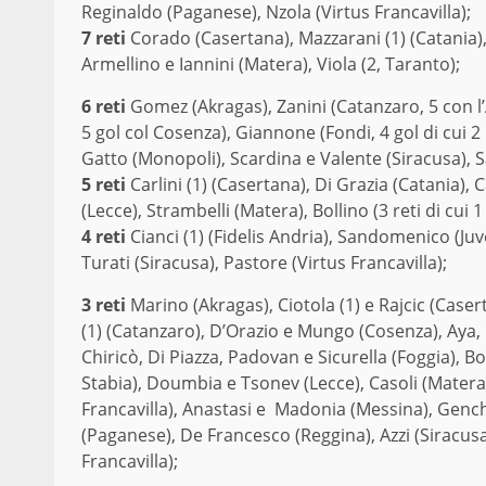
Reginaldo (Paganese), Nzola (Virtus Francavilla);
7 reti
Corado (Casertana), Mazzarani (1) (Catania), Ca
Armellino e Iannini (Matera), Viola (2, Taranto);
6 reti
Gomez (Akragas), Zanini (Catanzaro, 5 con l’
5 gol col Cosenza), Giannone (Fondi, 4 gol di cui 2 r
Gatto (Monopoli), Scardina e Valente (Siracusa), Sa
5 reti
Carlini (1) (Casertana), Di Grazia (Catania)
(Lecce), Strambelli (Matera), Bollino (3 reti di cui
4 reti
Cianci (1) (Fidelis Andria), Sandomenico (Juv
Turati (Siracusa), Pastore (Virtus Francavilla);
3 reti
Marino (Akragas), Ciotola (1) e Rajcic (Casert
(1) (Catanzaro), D’Orazio e Mungo (Cosenza), Aya, C
Chiricò, Di Piazza, Padovan e Sicurella (Foggia), 
Stabia), Doumbia e Tsonev (Lecce), Casoli (Matera), 
Francavilla), Anastasi e Madonia (Messina), Genchi 
(Paganese), De Francesco (Reggina), Azzi (Siracus
Francavilla);