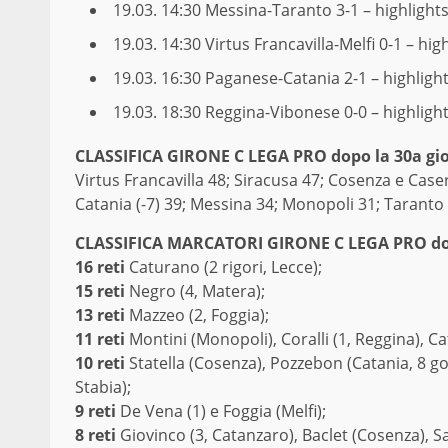
19.03. 14:30
Messina-Taranto 3-1 – highlight
19.03. 14:30
Virtus Francavilla-Melfi 0-1 – hig
19.03. 16:30
Paganese-Catania 2-1 – highligh
19.03. 18:30
Reggina-Vibonese 0-0 – highligh
CLAS­SI­FI­CA GIRONE C LEGA PRO dopo la 30a gi
Virtus Francavilla 48; Siracusa 47; Cosenza e Caser
Catania (-7) 39; Messina 34; Monopoli 31; Taranto 2
CLASSIFICA MARCATORI GIRONE C LEGA PRO dop
16 reti
Caturano (2 rigori, Lecce);
15 reti
Negro (4, Matera);
13 reti
Mazzeo (2, Foggia);
11 reti
Montini (Monopoli), Coralli (1, Reggina), Cat
10 reti
Statella (Cosenza), Pozzebon (Catania, 8 gol
Stabia);
9 reti
De Vena (1) e Foggia (Melfi);
8 reti
Giovinco (3, Catanzaro), Baclet (Cosenza), Sar