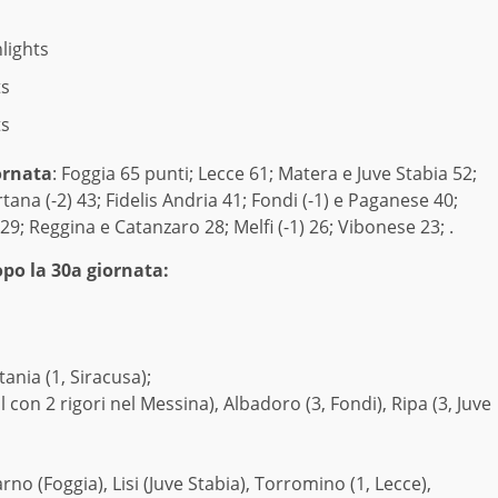
s
hlights
ts
ts
ornata
: Foggia 65 punti; Lecce 61; Matera e Juve Stabia 52;
tana (-2) 43; Fidelis Andria 41; Fondi (-1) e Paganese 40;
9; Reggina e Catanzaro 28; Melfi (-1) 26; Vibonese 23; .
o la 30a giornata:
ania (1, Siracusa);
 con 2 rigori nel Messina), Albadoro (3, Fondi), Ripa (3, Juve
no (Foggia), Lisi (Juve Stabia), Torromino (1, Lecce),