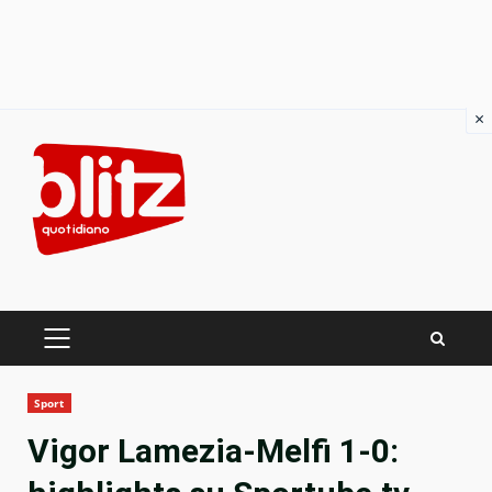
×
Skip
to
content
PRIMARY
MENU
Sport
Vigor Lamezia-Melfi 1-0: