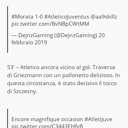
#Morata
1-0
#AtleticoJuventus
@aa9skillz
pic.twitter.com/BvNBpCWtMM
— DejnzGaming (@DejnzGaming)
20
febbraio 2019
53′ – Atletico ancora vicino al gol. Traversa
di Griezmann con un pallonetto delizioso. In
questa circostanza, è stato decisivo il tocco
di Szczesny.
Encore magnifique occasion
#AtletiJuve
pic.twitter.com/C3443EHfyB