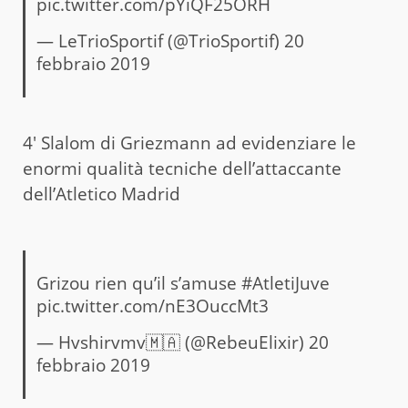
pic.twitter.com/pYiQF25ORH
— LeTrioSportif (@TrioSportif)
20
febbraio 2019
4′ Slalom di Griezmann ad evidenziare le
enormi qualità tecniche dell’attaccante
dell’Atletico Madrid
Grizou rien qu’il s’amuse
#AtletiJuve
pic.twitter.com/nE3OuccMt3
— Hvshirvmv🇲🇦 (@RebeuElixir)
20
febbraio 2019