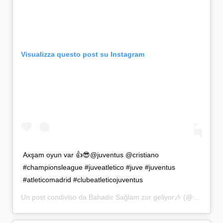
Visualizza questo post su Instagram
Axşam oyun var 👍😎@juventus @cristiano
#championsleague #juveatletico #juve #juventus
#atleticomadrid #clubeatleticojuventus
Un post condiviso da
Bahadır Sağlam zor geliyor🎶
(@n.aliyev123) in data: