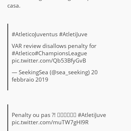
casa.
#AtleticoJuventus
#AtletiJuve
VAR review disallows penalty for
#Atletico
#ChampionsLeague
pic.twitter.com/Qb53BfyGvB
— SeekingSea (@sea_seeking)
20
febbraio 2019
Penalty ou pas ?! 🏃🏾‍♀️🤷🏽‍♀️
#AtletiJuve
pic.twitter.com/muTW7gHI9R