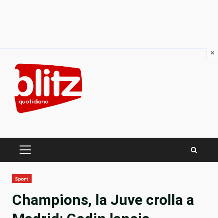
×
Skip
to
content
PRIMARY
MENU
Sport
Champions, la Juve crolla a