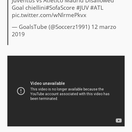
Juventus vs Atletico Madrid Disallowed
Goal chiellini
#SofaScore
#JUV
#ATL
pic.twitter.com/wNlrmePkvx
— GoalsTube (@Soccerz1991)
12 marzo
2019