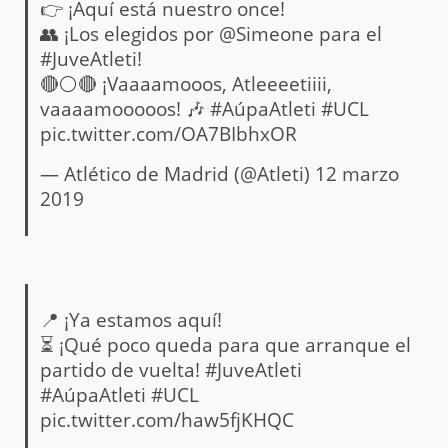
👉 ¡Aquí está nuestro once!
👥 ¡Los elegidos por
@Simeone
para el
#JuveAtleti
!
🔴⚪🔴 ¡Vaaaamooos, Atleeeetiiii,
vaaaamooooos! 🎶
#AúpaAtleti
#UCL
pic.twitter.com/OA7BIbhxOR
— Atlético de Madrid (@Atleti)
12 marzo
2019
📍 ¡Ya estamos aquí!
⏳ ¡Qué poco queda para que arranque el
partido de vuelta!
#JuveAtleti
#AúpaAtleti
#UCL
pic.twitter.com/haw5fjKHQC