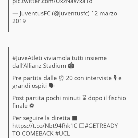
pic.twitter.com/UxzNaWxa1d
— JuventusFC (@juventusfc)
12 marzo
2019
#JuveAtleti
viviamola tutti insieme
dall’Allianz Stadium 🏟️
Pre partita dalle ⏰ 20 con interviste 🎙️ e
grandi ospiti 🗣️
Post partita pochi minuti ⌛️ dopo il fischio
finale ⚽️
Per seguire la diretta ⬛️
https://t.co/Nbt94fhk1C
⬜️
#GETREADY
TO COMEBACK
#UCL