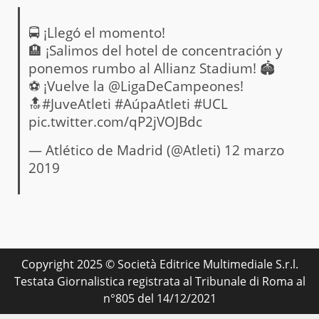
🚍 ¡Llegó el momento!
🏨 ¡Salimos del hotel de concentración y
ponemos rumbo al Allianz Stadium! 🏟
⚽ ¡Vuelve la
@LigaDeCampeones
!
🔝
#JuveAtleti
#AúpaAtleti
#UCL
pic.twitter.com/qP2jVOJBdc
— Atlético de Madrid (@Atleti)
12 marzo
2019
Copyright 2025 © Società Editrice Multimediale S.r.l.
Testata Giornalistica registrata al Tribunale di Roma al
n°805 del 14/12/2021