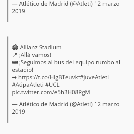
— Atlético de Madrid (@Atleti)
12 marzo
2019
🏟 Allianz Stadium
📍 ¡Allá vamos!
🚌 ¡Seguimos al bus del equipo rumbo al
estadio!
➡
https://t.co/HIgBTeuvkf
#JuveAtleti
#AúpaAtleti
#UCL
pic.twitter.com/e5h3H08RgM
— Atlético de Madrid (@Atleti)
12 marzo
2019