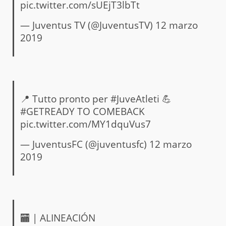
pic.twitter.com/sUEjT3lbTt
— Juventus TV (@JuventusTV)
12 marzo
2019
📍 Tutto pronto per
#JuveAtleti
💪
#GETREADY
TO COMEBACK
pic.twitter.com/MY1dquVus7
— JuventusFC (@juventusfc)
12 marzo
2019
🏧 | ALINEACIÓN