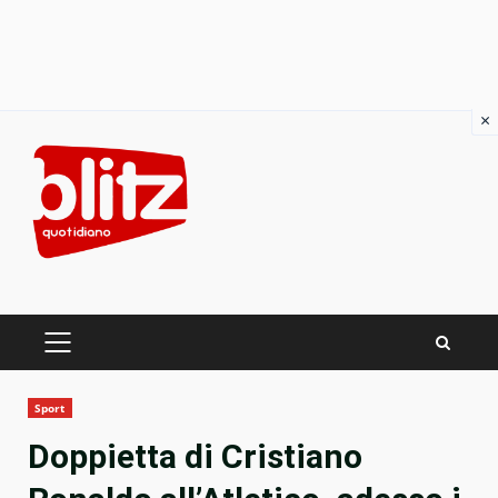
×
Skip
to
content
PRIMARY
MENU
Sport
Doppietta di Cristiano