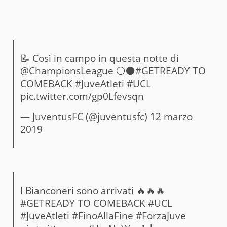
📝 Così in campo in questa notte di
@ChampionsLeague
⚪⚫
#GETREADY
TO
COMEBACK
#JuveAtleti
#UCL
pic.twitter.com/gp0Lfevsqn
— JuventusFC (@juventusfc)
12 marzo
2019
I Bianconeri sono arrivati 🔥🔥🔥
#GETREADY
TO COMEBACK
#UCL
#JuveAtleti
#FinoAllaFine
#ForzaJuve