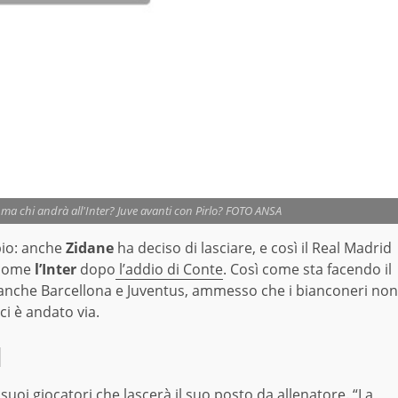
e, ma chi andrà all'Inter? Juve avanti con Pirlo? FOTO ANSA
io: anche
Zidane
ha deciso di lasciare, e così il Real Madrid
 come
l’Inter
dopo
l’addio di Conte
. Così come sta facendo il
 anche Barcellona e Juventus, ammesso che i bianconeri non
ci è andato via.
d
suoi giocatori che lascerà il suo posto da allenatore. “La