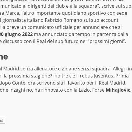
omunicato ai dirigenti del club e alla squadra”, scrive sul suo
inea Marca, l’altro importante quotidiano sportivo con sede
al giornalista italiano Fabrizio Romano sul suo account
i a breve un comunicato ufficiale per annunciare che si
30 giugno 2022
ma annunciato da tempo in partenza dalla
iscusso con il Real del suo futuro nei “prossimi giorni”.
ine
l Madrid senza allenatore e Zidane senza squadra. Allegri in
chi la prossima stagione? Inoltre c’è il rebus Juventus. Prima
il dopo Conte, ora scrivono sia il favorito per il Real Madrid.
Simone Inzaghi no, ha rinnovato con la Lazio. Forse
Mihajlovic
,
id