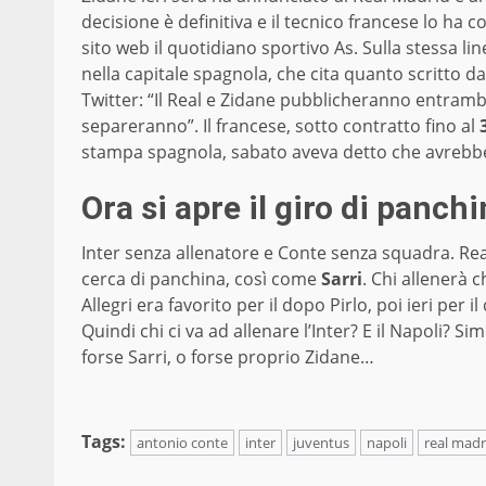
decisione è definitiva e il tecnico francese lo ha c
sito web il quotidiano sportivo As. Sulla stessa l
nella capitale spagnola, che cita quanto scritto d
Twitter: “Il Real e Zidane pubblicheranno entramb
separeranno”. Il francese, sotto contratto fino al
stampa spagnola, sabato aveva detto che avrebbe d
Ora si apre il giro di panch
Inter senza allenatore e Conte senza squadra. Rea
cerca di panchina, così come
Sarri
. Chi allenerà 
Allegri era favorito per il dopo Pirlo, poi ieri per 
Quindi chi ci va ad allenare l’Inter? E il Napoli? 
forse Sarri, o forse proprio Zidane…
Tags:
antonio conte
inter
juventus
napoli
real madr