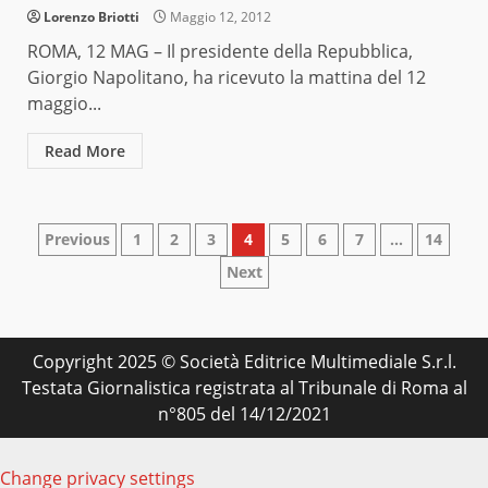
Lorenzo Briotti
Maggio 12, 2012
ROMA, 12 MAG – Il presidente della Repubblica,
Giorgio Napolitano, ha ricevuto la mattina del 12
maggio...
Read More
Paginazione
Previous
1
2
3
4
5
6
7
…
14
Next
degli
articoli
Copyright 2025 © Società Editrice Multimediale S.r.l.
Testata Giornalistica registrata al Tribunale di Roma al
n°805 del 14/12/2021
Change privacy settings