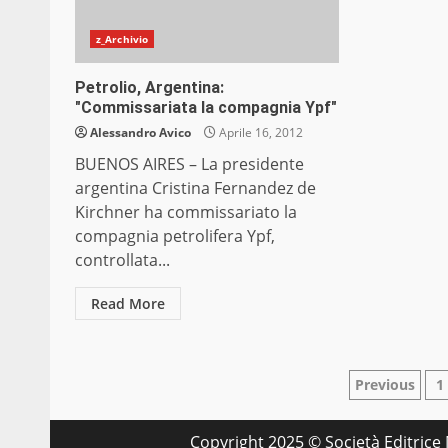
z_Archivio
Petrolio, Argentina:
"Commissariata la compagnia Ypf"
Alessandro Avico
Aprile 16, 2012
BUENOS AIRES – La presidente
argentina Cristina Fernandez de
Kirchner ha commissariato la
compagnia petrolifera Ypf,
controllata...
Read More
Pagina
Previous
1
degli
Copyright 2025 © Società Editrice M