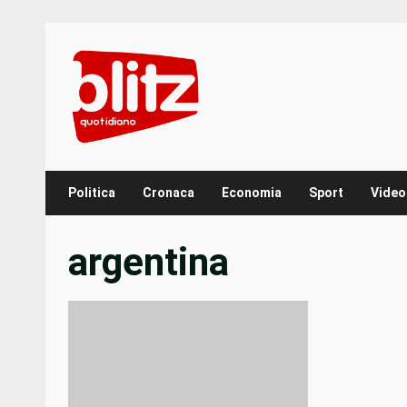
Skip
to
content
Politica
Cronaca
Economia
Sport
Video
argentina