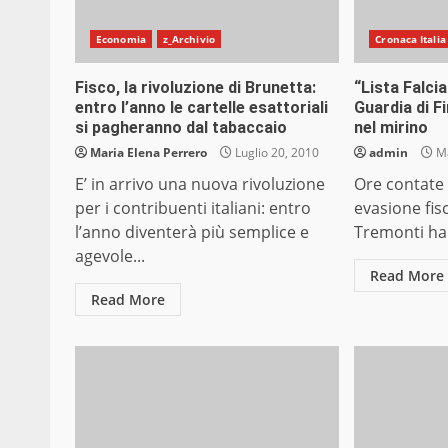
Economia
z_Archivio
Cronaca Italia
Fisco, la rivoluzione di Brunetta:
“Lista Falcia
entro l’anno le cartelle esattoriali
Guardia di F
si pagheranno dal tabaccaio
nel mirino
Maria Elena Perrero
Luglio 20, 2010
admin
Ma
E’ in arrivo una nuova rivoluzione
Ore contate 
per i contribuenti italiani: entro
evasione fis
l’anno diventerà più semplice e
Tremonti ha
agevole...
Read More
Read More