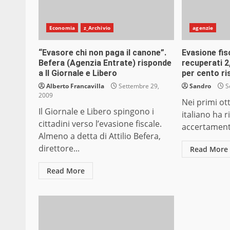
Economia
z_Archivio
agenzie
“Evasore chi non paga il canone”.
Evasione fis
Befera (Agenzia Entrate) risponde
recuperati 2,
a Il Giornale e Libero
per cento ri
Alberto Francavilla
Settembre 29,
Sandro
S
2009
Nei primi ott
Il Giornale e Libero spingono i
italiano ha r
cittadini verso l’evasione fiscale.
accertamenti
Almeno a detta di Attilio Befera,
direttore...
Read More
Read More