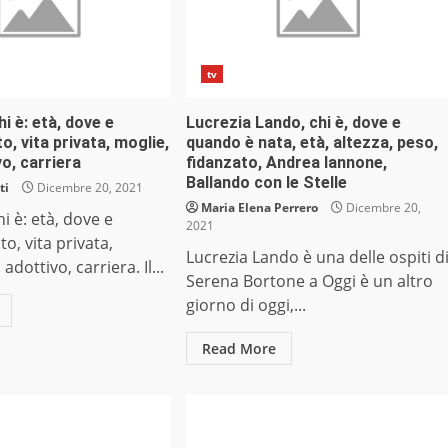
tv
hi è: età, dove e
Lucrezia Lando, chi è, dove e
o, vita privata, moglie,
quando è nata, età, altezza, peso,
vo, carriera
fidanzato, Andrea Iannone,
Ballando con le Stelle
ti
Dicembre 20, 2021
Maria Elena Perrero
Dicembre 20,
hi è: età, dove e
2021
o, vita privata,
Lucrezia Lando è una delle ospiti d
 adottivo, carriera. Il...
Serena Bortone a Oggi è un altro
giorno di oggi,...
Read More