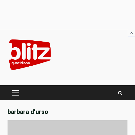
×
Skip
to
content
PRIMARY
MENU
barbara d’urso