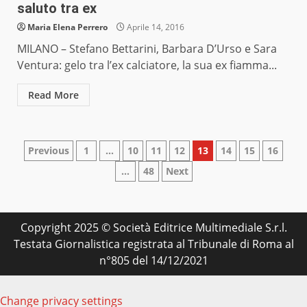
saluto tra ex
Maria Elena Perrero
Aprile 14, 2016
MILANO – Stefano Bettarini, Barbara D’Urso e Sara
Ventura: gelo tra l’ex calciatore, la sua ex fiamma...
Read More
Paginazione
Previous
1
…
10
11
12
13
14
15
16
…
48
Next
degli
articoli
Copyright 2025 © Società Editrice Multimediale S.r.l.
Testata Giornalistica registrata al Tribunale di Roma al
n°805 del 14/12/2021
Change privacy settings