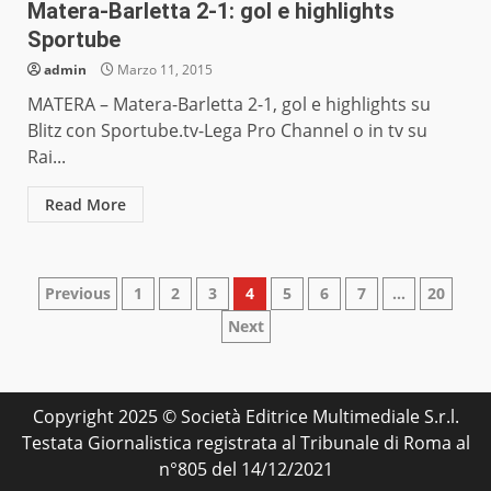
Matera-Barletta 2-1: gol e highlights
Sportube
admin
Marzo 11, 2015
MATERA – Matera-Barletta 2-1, gol e highlights su
Blitz con Sportube.tv-Lega Pro Channel o in tv su
Rai...
Read More
Paginazione
Previous
1
2
3
4
5
6
7
…
20
Next
degli
articoli
Copyright 2025 © Società Editrice Multimediale S.r.l.
Testata Giornalistica registrata al Tribunale di Roma al
n°805 del 14/12/2021