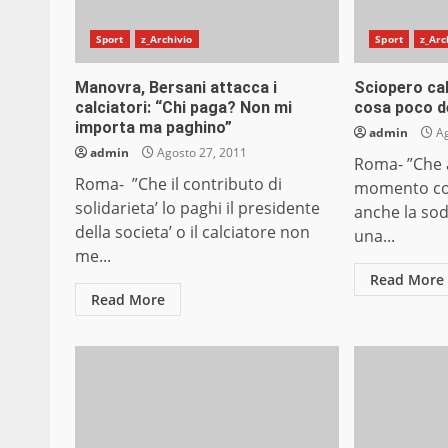
Sport
z_Archivio
Sport
z_Arc
Manovra, Bersani attacca i
Sciopero cal
calciatori: “Chi paga? Non mi
cosa poco 
importa ma paghino”
admin
Ag
admin
Agosto 27, 2011
Roma- ”Che ag
Roma- ”Che il contributo di
momento cosi
solidarieta’ lo paghi il presidente
anche la sod
della societa’ o il calciatore non
una...
me...
Read More
Read More