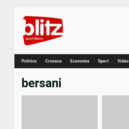
Skip
to
content
Politica
Cronaca
Economia
Sport
Video
bersani