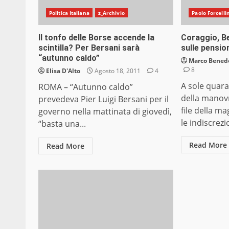
Politica Italiana
z_Archivio
Paolo Forcelli
Il tonfo delle Borse accende la
Coraggio, Be
scintilla? Per Bersani sarà
sulle pensio
“autunno caldo”
Marco Bened
8
Elisa D'Alto
Agosto 18, 2011
4
A sole quara
ROMA – “Autunno caldo”
della manov
prevedeva Pier Luigi Bersani per il
file della m
governo nella mattinata di giovedì,
le indiscrezi
“basta una...
Read More
Read More