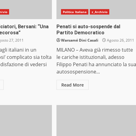
hivio
Politica Italiana
z_Archivio
ciatori, Bersani: “Una
Penati si auto-sospende dal
decorosa”
Partito Democratico
osto 27, 2011
Warsamé Dini Casali
Agosto 26, 2011
li italiani in un
MILANO – Aveva già rimesso tutte
’ complicato sia tolta
le cariche istituzionali, adesso
disfazione di vedersi
Filippo Penati ha annunciato la su
autosospensione...
Read More