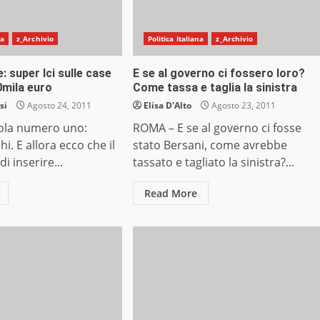
na
z_Archivio
Politica Italiana
z_Archivio
: super Ici sulle case
E se al governo ci fossero loro?
0mila euro
Come tassa e taglia la sinistra
si
Agosto 24, 2011
Elisa D'Alto
Agosto 23, 2011
ola numero uno:
ROMA – E se al governo ci fosse
chi. E allora ecco che il
stato Bersani, come avrebbe
i inserire...
tassato e tagliato la sinistra?...
Read More