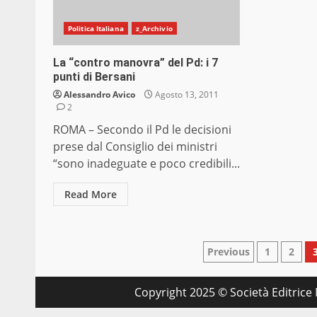
Politica Italiana
z_Archivio
La “contro manovra” del Pd: i 7
punti di Bersani
Alessandro Avico
Agosto 13, 2011
2
ROMA – Secondo il Pd le decisioni
prese dal Consiglio dei ministri
“sono inadeguate e poco credibili...
Read More
Paginazion
Previous
1
2
degli
Copyright 2025 © Società Editrice M
articoli