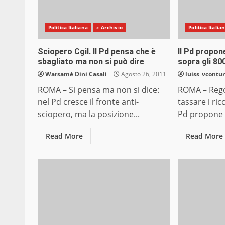
Politica Italiana
z_Archivio
Politica Italia
Sciopero Cgil. Il Pd pensa che è
Il Pd propone
sbagliato ma non si può dire
sopra gli 80
Warsamé Dini Casali
Agosto 26, 2011
luiss_vcontur
ROMA – Si pensa ma non si dice:
ROMA – Reg
nel Pd cresce il fronte anti-
tassare i ric
sciopero, ma la posizione...
Pd propone d
Read More
Read More