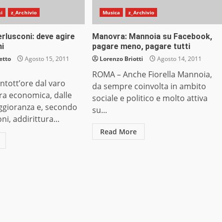
ni
z_Archivio
Musica
z_Archivio
rlusconi: deve agire
Manovra: Mannoia su Facebook,
ni
pagare meno, pagare tutti
etto
Agosto 15, 2011
Lorenzo Briotti
Agosto 14, 2011
ROMA – Anche Fiorella Mannoia,
ntott’ore dal varo
da sempre coinvolta in ambito
ra economica, dalle
sociale e politico e molto attiva
aggioranza e, secondo
su...
oni, addirittura...
Read More