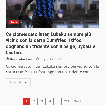
Sport
Calciomercato Inter, Lukaku sempre più
vicino con la carta Dumfries: i tifosi
sognano un tridente con il belga, Dybala e
Lautaro
Alessandro Avico
Giugno 15, 2022
Calciomercato Inter, Lukaku sempre più vicino con la
carta Dumfries: i tifosi sognano un tridente con il...
Read More
Paginazione
1
2
3
4
…
772
Next