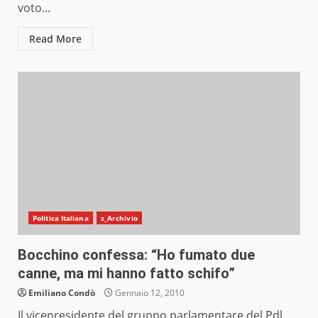
voto...
Read More
Politica Italiana
z_Archivio
Bocchino confessa: “Ho fumato due
canne, ma mi hanno fatto schifo”
Emiliano Condò
Gennaio 12, 2010
Il vicepresidente del gruppo parlamentare del Pdl