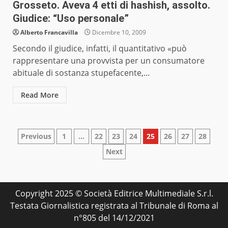
Grosseto. Aveva 4 etti di hashish, assolto.
Giudice: “Uso personale”
Alberto Francavilla
Dicembre 10, 2009
Secondo il giudice, infatti, il quantitativo «può
rappresentare una provvista per un consumatore
abituale di sostanza stupefacente,...
Read More
Paginazione
Previous
1
…
22
23
24
25
26
27
28
Next
degli
articoli
Copyright 2025 © Società Editrice Multimediale S.r.l.
Testata Giornalistica registrata al Tribunale di Roma al
n°805 del 14/12/2021