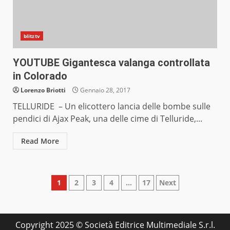
blitztv
YOUTUBE Gigantesca valanga controllata
in Colorado
Lorenzo Briotti
Gennaio 28, 2017
TELLURIDE – Un elicottero lancia delle bombe sulle
pendici di Ajax Peak, una delle cime di Telluride,...
Read More
Paginazione
1
2
3
4
…
17
Next
degli
articoli
Copyright 2025 © Società Editrice Multimediale S.r.l.