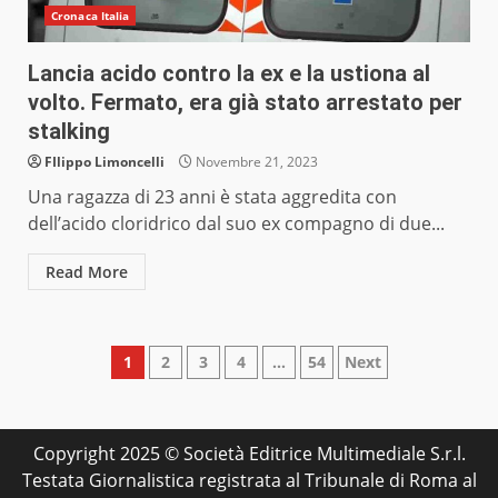
Cronaca Italia
Lancia acido contro la ex e la ustiona al
volto. Fermato, era già stato arrestato per
stalking
FIlippo Limoncelli
Novembre 21, 2023
Una ragazza di 23 anni è stata aggredita con
dell’acido cloridrico dal suo ex compagno di due...
Read More
Paginazione
1
2
3
4
…
54
Next
degli
articoli
Copyright 2025 © Società Editrice Multimediale S.r.l.
Testata Giornalistica registrata al Tribunale di Roma al