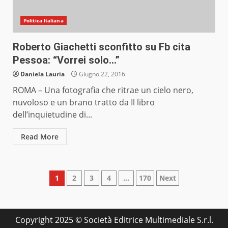
Politica Italiana
Roberto Giachetti sconfitto su Fb cita
Pessoa: “Vorrei solo…”
Daniela Lauria
Giugno 22, 2016
ROMA – Una fotografia che ritrae un cielo nero,
nuvoloso e un brano tratto da Il libro
dell’inquietudine di...
Read More
Paginazione
1
2
3
4
…
170
Next
degli
articoli
Copyright 2025 © Società Editrice Multimediale S.r.l.