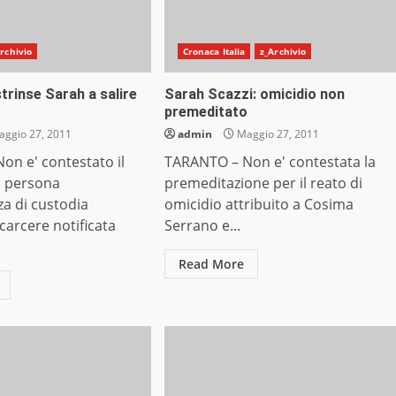
rchivio
Cronaca Italia
z_Archivio
rinse Sarah a salire
Sarah Scazzi: omicidio non
premeditato
ggio 27, 2011
admin
Maggio 27, 2011
on e' contestato il
TARANTO – Non e' contestata la
i persona
premeditazione per il reato di
za di custodia
omicidio attribuito a Cosima
 carcere notificata
Serrano e...
Read More