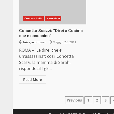
Cronaca Italia
z_Archivio
Concetta Scazzi: “Direi a Cosima
che è assassina”
luiss_vcontursi
Maggio 27, 2011
ROMA – “Le direi che e’
un’assassina”: cosi’ Concetta
Scazzi, la mamma di Sarah,
risponde al Tg5...
Read More
Paginazione
Previous
1
2
3
degli