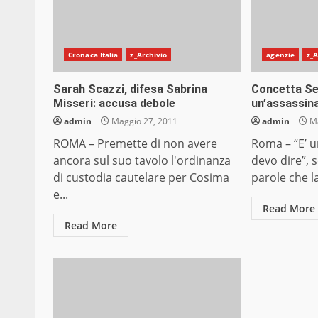
Cronaca Italia
z_Archivio
agenzie
z_A
Sarah Scazzi, difesa Sabrina
Concetta Se
Misseri: accusa debole
un’assassin
admin
Maggio 27, 2011
admin
Ma
ROMA – Premette di non avere
Roma – “E’ u
ancora sul suo tavolo l'ordinanza
devo dire”, 
di custodia cautelare per Cosima
parole che l
e...
Read More
Read More