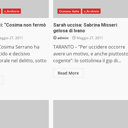
z_Archivio
Cronaca Italia
z_Archivio
i: “Cosima non fermò
Sarah uccisa: Sabrina Misseri
gelosa di Ivano
ggio 27, 2011
admin
Maggio 27, 2011
Cosima Serrano ha
TARANTO – ”Per uccidere occorre
tido e decisivo
avere un motivo, e anche piuttost
ale nel delitto, sotto
cogente”: lo sottolinea il gip di...
Read More