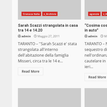
Cronaca Italia
z_Archivio
agenzie
z_A
Sarah Scazzi strangolata in casa
“Cosima cost
tra 14 e 14.20
in auto”
admin
Maggio 27, 2011
admin
Ma
TARANTO – ''Sarah Scazzi e' stata
TARANTO – N
strangolata all'interno
sequestro d
dell'abitazione della famiglia
nell'ordinan
Misseri, circa tra le 14 e...
cautelare in
ieri...
Read More
Read More