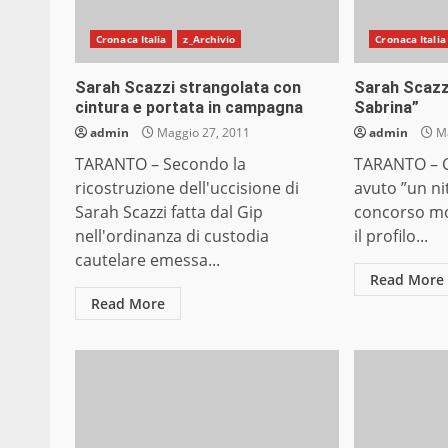
Cronaca Italia
z_Archivio
Cronaca Italia
Sarah Scazzi strangolata con
Sarah Scazz
cintura e portata in campagna
Sabrina”
admin
Maggio 27, 2011
admin
Ma
TARANTO – Secondo la
TARANTO – 
ricostruzione dell'uccisione di
avuto ”un ni
Sarah Scazzi fatta dal Gip
concorso mor
nell'ordinanza di custodia
il profilo...
cautelare emessa...
Read More
Read More