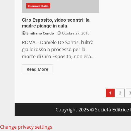
Cronaca Italia
Ciro Esposito, video scontri: la
madre piange in aula
Emiliano Condò
Ottobre 27, 2015
ROMA – Daniele De Santis, l’ultrà
giallorosso a processo per la
morte di Ciro Esposito, non era...
Read More
Pagin
1
2
degli
Copyright 2025 © Società Editrice M
articol
Change privacy settings