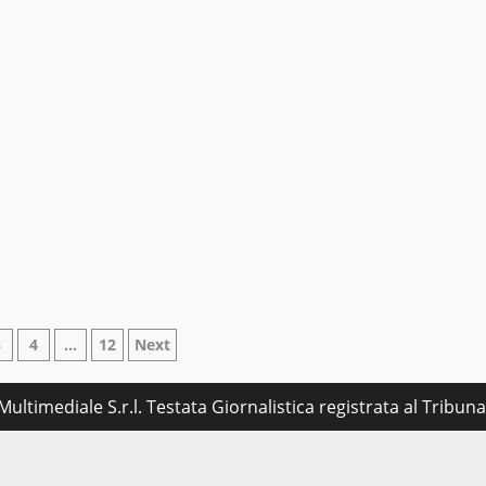
azione
3
4
…
12
Next
ultimediale S.r.l. Testata Giornalistica registrata al Tribu
i