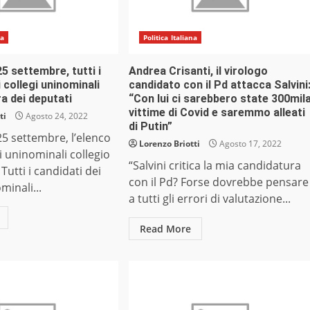
na
Politica Italiana
25 settembre, tutti i
Andrea Crisanti, il virologo
i collegi uninominali
candidato con il Pd attacca Salvini
a dei deputati
“Con lui ci sarebbero state 300mil
vittime di Covid e saremmo alleati
ti
Agosto 24, 2022
di Putin”
 25 settembre, l’elenco
Lorenzo Briotti
Agosto 17, 2022
i uninominali collegio
“Salvini critica la mia candidatura
 Tutti i candidati dei
con il Pd? Forse dovrebbe pensare
minali...
a tutti gli errori di valutazione...
Read More