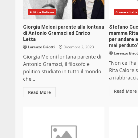
Politica Italiana
Cronaca Italia
Giorgia Meloni parente alla lontana
Stefano Cucc
di Antonio Gramsci ed Enrico
mamma Rita 
Letta
per andare a 
mai perduto
Lorenzo Briotti
Dicembre 2, 2023
Lorenzo Briot
Giorgia Meloni lontana parente di
“Non ce l’ha
Antonio Gramsci, il filosofo e
Rita Calore 
politico studiato in tutto il mondo
a riabbraccia
che...
Read More
Read More