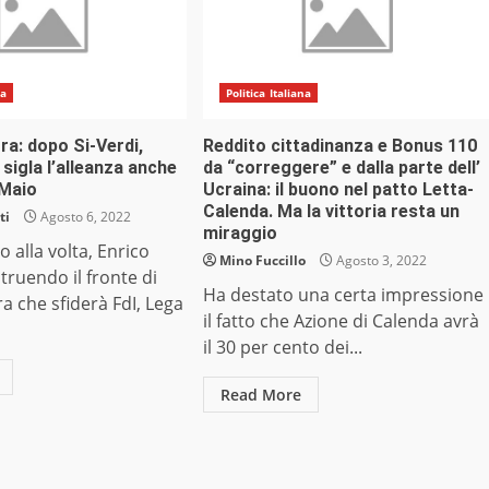
na
Politica Italiana
ra: dopo Si-Verdi,
Reddito cittadinanza e Bonus 110
 sigla l’alleanza anche
da “correggere” e dalla parte dell’
 Maio
Ucraina: il buono nel patto Letta-
Calenda. Ma la vittoria resta un
ti
Agosto 6, 2022
miraggio
o alla volta, Enrico
Mino Fuccillo
Agosto 3, 2022
struendo il fronte di
Ha destato una certa impressione
ra che sfiderà FdI, Lega
il fatto che Azione di Calenda avrà
il 30 per cento dei...
Read More