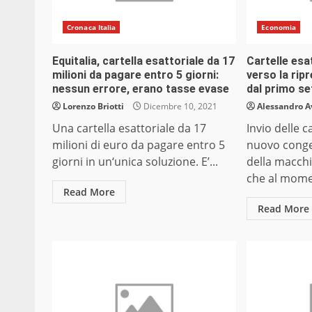
Cronaca Italia
Economia
Equitalia, cartella esattoriale da 17
Cartelle esa
milioni da pagare entro 5 giorni:
verso la rip
nessun errore, erano tasse evase
dal primo s
Lorenzo Briotti
Dicembre 10, 2021
Alessandro A
Una cartella esattoriale da 17
Invio delle ca
milioni di euro da pagare entro 5
nuovo conge
giorni in un‘unica soluzione. E’...
della macchi
che al mome
Read More
Read More