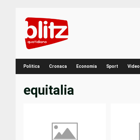
Skip
to
content
Politica
Cronaca
Economia
Sport
Video
equitalia