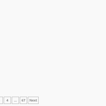
azione
3
4
…
67
Next