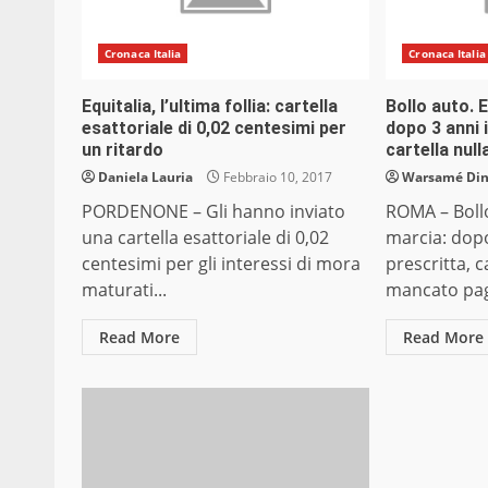
Cronaca Italia
Cronaca Italia
Equitalia, l’ultima follia: cartella
Bollo auto. E
esattoriale di 0,02 centesimi per
dopo 3 anni 
un ritardo
cartella null
Daniela Lauria
Febbraio 10, 2017
Warsamé Dini
PORDENONE – Gli hanno inviato
ROMA – Bollo
una cartella esattoriale di 0,02
marcia: dopo
centesimi per gli interessi di mora
prescritta, ca
maturati...
mancato pag
Read More
Read More