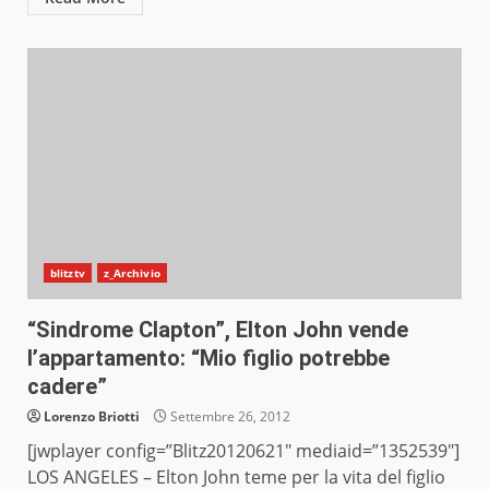
blitztv
z_Archivio
“Sindrome Clapton”, Elton John vende
l’appartamento: “Mio figlio potrebbe
cadere”
Lorenzo Briotti
Settembre 26, 2012
[jwplayer config=”Blitz20120621″ mediaid=”1352539″]
LOS ANGELES – Elton John teme per la vita del figlio