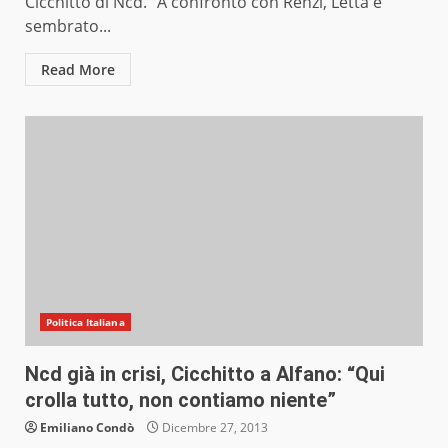
Cicchitto di Ncd. “A confronto con Renzi, Letta è
sembrato...
Read More
Politica Italiana
Ncd già in crisi, Cicchitto a Alfano: “Qui
crolla tutto, non contiamo niente”
Emiliano Condò
Dicembre 27, 2013