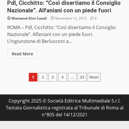
Pdl, Cicchitto: “Così disertiamo il Consiglio
Nazionale”. Alfaniani con un piede fuori
Warsamé Dini Casali
Novembre 12, 2013
6
ROMA – Pdl, Cicchitto: “Così disertiamo il Consiglio
Nazionale”. Alfaniani con un piede fuori.
L’ingiunzione di Berlusconi a...
Read More
Paginazione
1
2
3
4
…
33
Next
degli
articoli
Copyright 2025 © Società Editrice Multimediale S.r.l.
Testata Giornalistica registrata al Tribunale di Roma al
n°805 del 14/12/2021