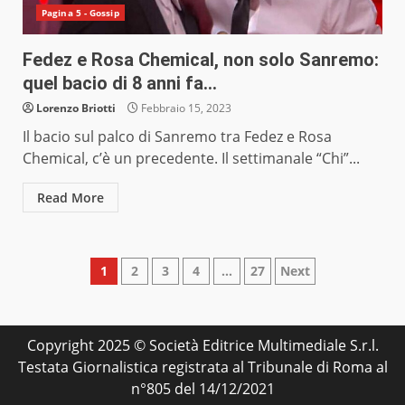
Pagina 5 - Gossip
Fedez e Rosa Chemical, non solo Sanremo:
quel bacio di 8 anni fa…
Lorenzo Briotti
Febbraio 15, 2023
Il bacio sul palco di Sanremo tra Fedez e Rosa
Chemical, c’è un precedente. Il settimanale “Chi”...
Read More
Paginazione
1
2
3
4
…
27
Next
degli
articoli
Copyright 2025 © Società Editrice Multimediale S.r.l.
Testata Giornalistica registrata al Tribunale di Roma al
n°805 del 14/12/2021