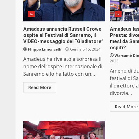
tv
tv
Amadeus annuncia Russell Crowe
Amadeus las
ospite al Festival di Sanremo, il
Presta: div
VIDEO-messaggio del “Gladiatore”
mesi da Sanr
ospiti?
FIlippo Limoncelli
Gennaio 15, 2024
Warsamé Dini
Amadeus ha rivelato a sorpresa il
2023
nome dell’ospite internazionale di
Ameno di du
Sanremo e lo ha fatto con un...
festival di 
il direttore
Read More
divorzia...
Read More