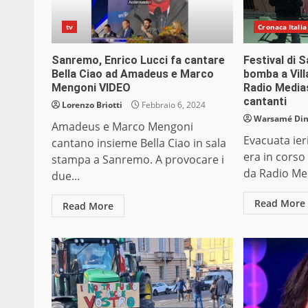
tv
Cronaca Italia
Sanremo, Enrico Lucci fa cantare
Festival di 
Bella Ciao ad Amadeus e Marco
bomba a Vill
Mengoni VIDEO
Radio Mediase
cantanti
Lorenzo Briotti
Febbraio 6, 2024
Warsamé Dini
Amadeus e Marco Mengoni
Evacuata ier
cantano insieme Bella Ciao in sala
era in cors
stampa a Sanremo. A provocare i
da Radio Med
due...
Read More
Read More