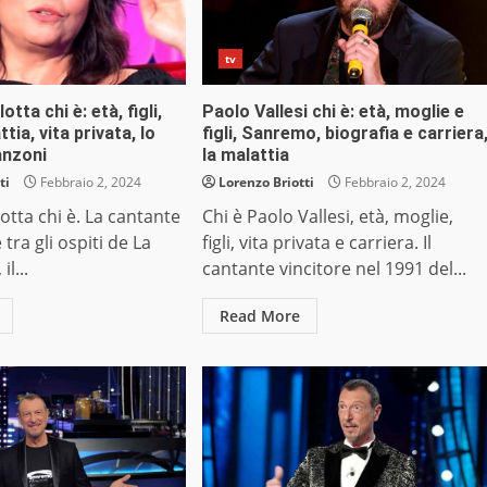
tv
tta chi è: età, figli,
Paolo Vallesi chi è: età, moglie e
tia, vita privata, lo
figli, Sanremo, biografia e carriera
canzoni
la malattia
ti
Febbraio 2, 2024
Lorenzo Briotti
Febbraio 2, 2024
otta chi è. La cantante
Chi è Paolo Vallesi, età, moglie,
è tra gli ospiti de La
figli, vita privata e carriera. Il
l...
cantante vincitore nel 1991 del...
Read More