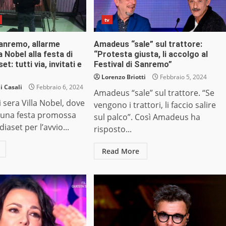
tv
Sanremo, allarme
Amadeus “sale” sul trattore:
a Nobel alla festa di
“Protesta giusta, li accolgo al
t: tutti via, invitati e
Festival di Sanremo”
Lorenzo Briotti
Febbraio 5, 2024
 Casali
Febbraio 6, 2024
Amadeus “sale” sul trattore. “Se
i sera Villa Nobel, dove
vengono i trattori, li faccio salire
o una festa promossa
sul palco”. Così Amadeus ha
iaset per l’avvio...
risposto...
Read More