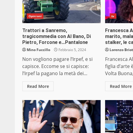
Opinioni
tv
Trattori a Sanremo,
Francesca Alo
tragicommedia con Al Bano, Di
marito, malat
Pietro, Forcone e…Pantalone
stalker, le 
Mino Fuccillo
Febbraio 5, 2024
Lorenzo Briot
Non vogliono pagare l’Irpef, e si
Francesca Al
capisce. Eccome se si capisce:
figlia d’arte 
l’Irpef la pagano la metà dei...
Volta Buona, i
Read More
Read More