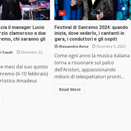
tv
cia il manager Lucio
Festival di Sanremo 2024: quando
orzio clamoroso a due
inizia, dove vederlo, i cantanti in
emo, chi saranno gli
gara, i conduttori e gli ospiti
Alessandro Avico
Dicembre 5, 2023
 Casali
Dicembre 23,
Come ogni anno la musica italiana
torna a risuonare sul palco
e mesi dal suo quinto
dell’Ariston, appassionando
Sanremo (6-10 febbraio)
milioni di telespettatori pronti...
 artistico Amadeus
Read More