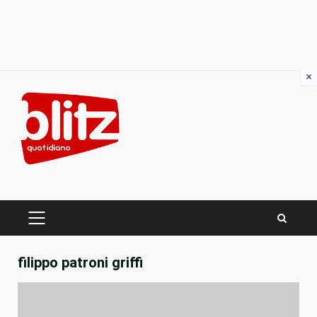
×
Skip
to
content
PRIMARY
MENU
filippo patroni griffi