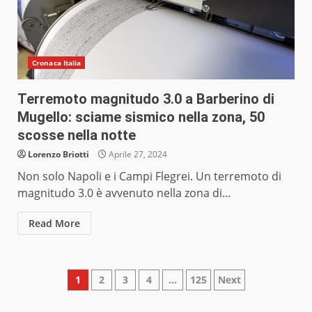
Cronaca Italia
Terremoto magnitudo 3.0 a Barberino di
Mugello: sciame sismico nella zona, 50
scosse nella notte
Lorenzo Briotti
Aprile 27, 2024
Non solo Napoli e i Campi Flegrei. Un terremoto di
magnitudo 3.0 è avvenuto nella zona di...
Read More
Paginazione
1
2
3
4
…
125
Next
degli