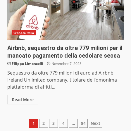
Cronaca Italia
Airbnb, sequestro da oltre 779 milioni per il
mancato pagamento della cedolare secca
FIlippo Limoncelli
Novembre 7, 2023
Sequestro da oltre 779 milioni di euro ad Airbnb
Ireland Unlimited company, titolare dell’omonima
piattaforma di affitti...
Read More
Paginazione
1
2
3
4
…
84
Next