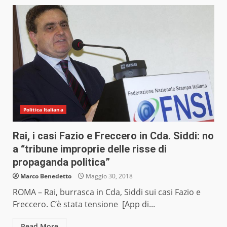
Politica Italiana
Rai, i casi Fazio e Freccero in Cda. Siddi: no
a “tribune improprie delle risse di
propaganda politica”
Marco Benedetto
Maggio 30, 2018
ROMA – Rai, burrasca in Cda, Siddi sui casi Fazio e
Freccero. C’è stata tensione [App di...
Read More