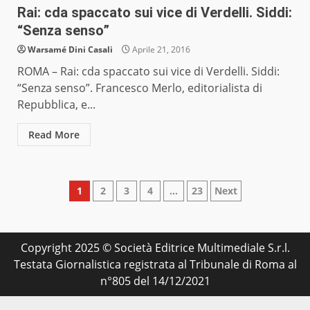
Rai: cda spaccato sui vice di Verdelli. Siddi:
“Senza senso”
Warsamé Dini Casali
Aprile 21, 2016
ROMA – Rai: cda spaccato sui vice di Verdelli. Siddi:
“Senza senso”. Francesco Merlo, editorialista di
Repubblica, e...
Read More
Paginazione
1
2
3
4
…
23
Next
degli
articoli
Copyright 2025 © Società Editrice Multimediale S.r.l.
Testata Giornalistica registrata al Tribunale di Roma al
n°805 del 14/12/2021