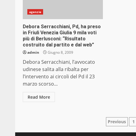
agenzie
Debora Serracchiani, Pd, ha preso
in Friuli Venezia Giulia 9 mila voti
più di Berlusconi: “Risultato
costruito dal partito e dal web”
admin
Giugno 8, 2009
Debora Serracchiani, l’avvocato
udinese salita alla ribalta per
l’intervento ai circoli del Pd il 23
marzo scorso...
Read More
Pagina
Previous
1
degli