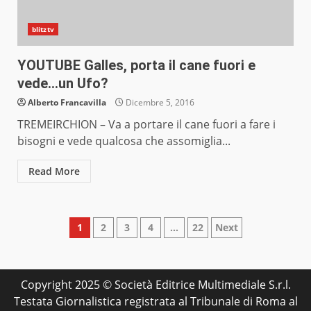
blitztv
YOUTUBE Galles, porta il cane fuori e
vede…un Ufo?
Alberto Francavilla
Dicembre 5, 2016
TREMEIRCHION – Va a portare il cane fuori a fare i
bisogni e vede qualcosa che assomiglia...
Read More
Paginazione
1
2
3
4
…
22
Next
degli
articoli
Copyright 2025 © Società Editrice Multimediale S.r.l.
Testata Giornalistica registrata al Tribunale di Roma al