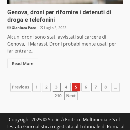
Genova, droni per rifornire i detenuti di
droga e telefonini
Gianluca Pace
Luglio 3, 2023
Alcuni droni sono stati avvistati sul carcere di
Genova, il Marassi. Droni probabilmente usati per
far entrare...
Read More
Paginazione
Previous
1
2
3
4
5
6
7
8
…
210
Next
degli
articoli
Copyright 2025 © Società Editrice Multimediale S.r.l.
Testata Giornalistica registrata al Tribunale di Roma al