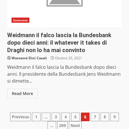
Economia
Weidmann il falco lascia la Bundesbank
dopo dieci anni: il whatever it takes di
Draghi non lo ha mai convinto
Warsamé Dini Casali
Ottobre 20, 2021
Weidmann il falco lascia la Bundesbank dopo dieci
anni. Il presidente della Bundesbank Jens Weidmann
si dimette...
Read More
Paginazione
Previous
1
…
3
4
5
6
7
8
9
…
209
Next