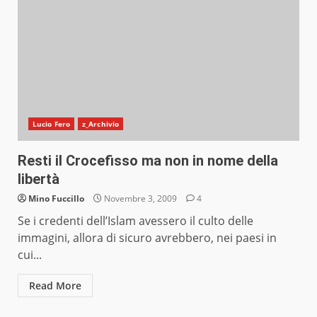
Lucio Fero
z_Archivio
Resti il Crocefisso ma non in nome della
libertà
Mino Fuccillo
Novembre 3, 2009
4
Se i credenti dell’Islam avessero il culto delle
immagini, allora di sicuro avrebbero, nei paesi in
cui...
Read More