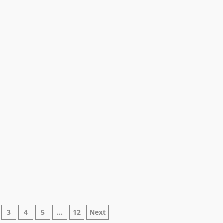
ne
3
4
5
…
12
Next