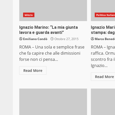
blitztv
Politica Italia
Ignazio Marino: “La mia giunta
Ignazio Mari
lavora e guarda avanti”
stampa: dagli
Emiliano Condò
Ottobre 27, 2015
Marco Bened
ROMA – Una sola e semplice frase
ROMA – Igna
che fa capire che alle dimissioni
raffica. Orma
forse non ci pensa...
scontro fra 
Ignazio...
Read More
Read More