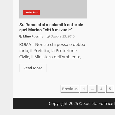
Lucio Fero
Su Roma stato calamità naturale
quel Marino “città mi vuole”
Mino Fuccillo
Ottobre 23, 2015
ROMA – Non so chi possa o debba
farlo, il Prefetto, la Protezione
Civile, il Ministero dell’Ambiente,...
Read More
Paginazione
Previous
1
…
4
5
degli
Copyright 2025 © Società Editrice M
articoli