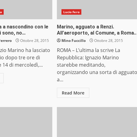
na
Lucio Fero
a a nascondino con le
Marino, agguato a Renzi.
ci sono, no…
All’aeroporto, al Comune, a Roma..
Perrero
Ottobre 28, 2015
Mino Fuccillo
Ottobre 28, 2015
zio Marino ha lasciato
ROMA – L’ultima la scrive La
io dopo tre ore di
Repubblica: Ignazio Marino
e 14 di mercoledì,...
starebbe meditando,
organizzando una sorta di agguat
a...
Read More