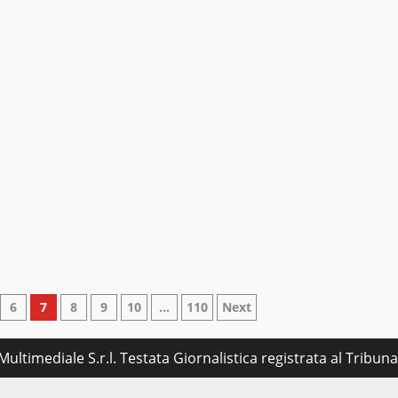
6
7
8
9
10
…
110
Next
ultimediale S.r.l. Testata Giornalistica registrata al Tribu