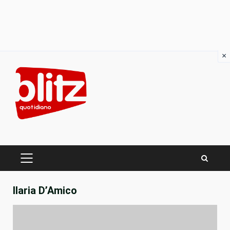
×
Skip
to
content
PRIMARY
MENU
Ilaria D’Amico