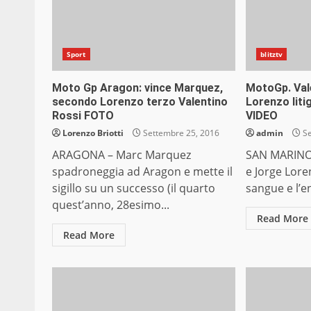
Sport
blitztv
Moto Gp Aragon: vince Marquez,
MotoGp. Val
secondo Lorenzo terzo Valentino
Lorenzo liti
Rossi FOTO
VIDEO
Lorenzo Briotti
Settembre 25, 2016
admin
Se
ARAGONA – Marc Marquez
SAN MARINO 
spadroneggia ad Aragon e mette il
e Jorge Lor
sigillo su un successo (il quarto
sangue e l’e
quest’anno, 28esimo...
Read More
Read More