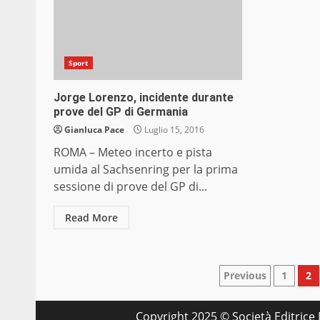
Sport
Jorge Lorenzo, incidente durante
prove del GP di Germania
Gianluca Pace
Luglio 15, 2016
ROMA – Meteo incerto e pista
umida al Sachsenring per la prima
sessione di prove del GP di...
Read More
Paginazio
Previous
1
2
degli
Copyright 2025 © Società Editrice M