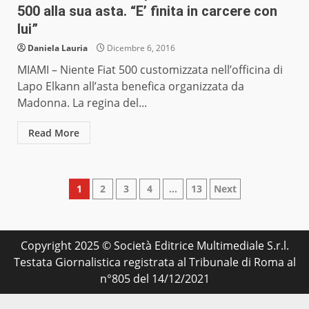
500 alla sua asta. “E’ finita in carcere con
lui”
Daniela Lauria
Dicembre 6, 2016
MIAMI – Niente Fiat 500 customizzata nell’officina di
Lapo Elkann all’asta benefica organizzata da
Madonna. La regina del...
Read More
Paginazione
1
2
3
4
…
13
Next
degli
articoli
Copyright 2025 © Società Editrice Multimediale S.r.l.
Testata Giornalistica registrata al Tribunale di Roma al
n°805 del 14/12/2021