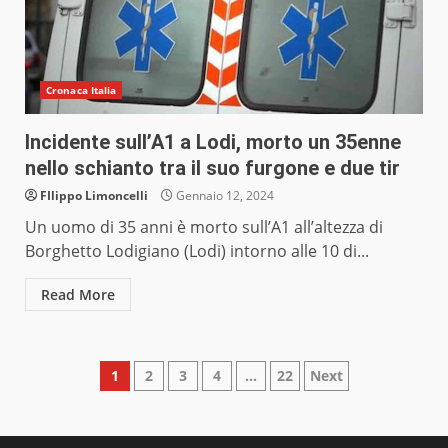
Cronaca Italia
Incidente sull’A1 a Lodi, morto un 35enne
nello schianto tra il suo furgone e due tir
FIlippo Limoncelli
Gennaio 12, 2024
Un uomo di 35 anni è morto sull’A1 all’altezza di
Borghetto Lodigiano (Lodi) intorno alle 10 di...
Read More
Paginazione
1
2
3
4
…
22
Next
degli