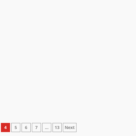
4
5
6
7
…
13
Next