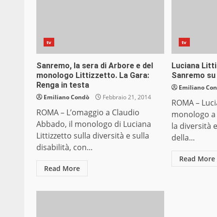
tv
tv
Sanremo, la sera di Arbore e del
Luciana Lit
monologo Littizzetto. La Gara:
Sanremo su d
Renga in testa
Emiliano Co
Emiliano Condò
Febbraio 21, 2014
ROMA – Lucia
ROMA – L’omaggio a Claudio
monologo a 
Abbado, il monologo di Luciana
la diversità 
Littizzetto sulla diversità e sulla
della...
disabilità, con...
Read More
Read More