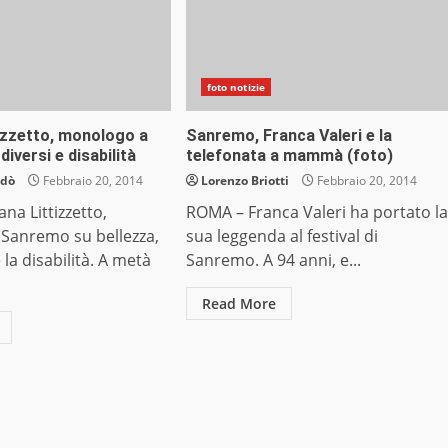
foto notizie
tizzetto, monologo a
Sanremo, Franca Valeri e la
iversi e disabilità
telefonata a mammà (foto)
ndò
Febbraio 20, 2014
Lorenzo Briotti
Febbraio 20, 2014
na Littizzetto,
ROMA – Franca Valeri ha portato la
Sanremo su bellezza,
sua leggenda al festival di
e la disabilità. A metà
Sanremo. A 94 anni, e...
Read More