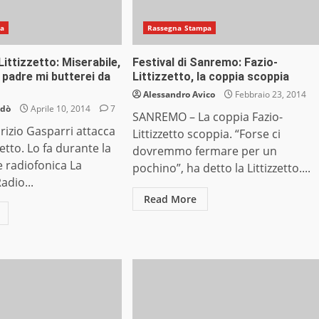
na
Rassegna Stampa
Littizzetto: Miserabile,
Festival di Sanremo: Fazio-
 padre mi butterei da
Littizzetto, la coppia scoppia
Alessandro Avico
Febbraio 23, 2014
ndò
Aprile 10, 2014
7
SANREMO – La coppia Fazio-
izio Gasparri attacca
Littizzetto scoppia. “Forse ci
zzetto. Lo fa durante la
dovremmo fermare per un
 radiofonica La
pochino”, ha detto la Littizzetto....
adio...
Read More