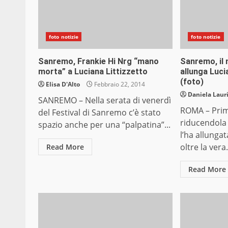
foto notizie
foto notizie
Sanremo, Frankie Hi Nrg “mano
Sanremo, il 
morta” a Luciana Littizzetto
allunga Luci
(foto)
Elisa D'Alto
Febbraio 22, 2014
Daniela Laur
SANREMO – Nella serata di venerdì
ROMA – Prima
del Festival di Sanremo c’è stato
riducendola 
spazio anche per una “palpatina”...
l’ha allunga
oltre la vera.
Read More
Read More