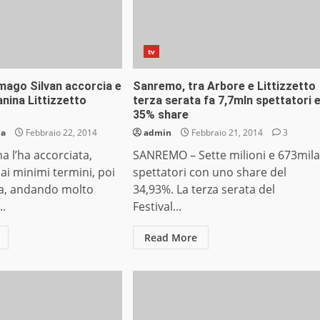
tv
mago Silvan accorcia e
Sanremo, tra Arbore e Littizzetto
anina Littizzetto
terza serata fa 7,7mln spettatori 
35% share
ia
Febbraio 22, 2014
admin
Febbraio 21, 2014
3
 l’ha accorciata,
SANREMO – Sette milioni e 673mila
ai minimi termini, poi
spettatori con uno share del
ta, andando molto
34,93%. La terza serata del
..
Festival...
Read More