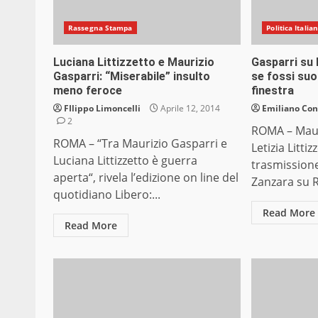
Rassegna Stampa
Politica Italia
Luciana Littizzetto e Maurizio
Gasparri su 
Gasparri: “Miserabile” insulto
se fossi suo
meno feroce
finestra
FIlippo Limoncelli
Aprile 12, 2014
Emiliano Co
2
ROMA – Maur
ROMA – “Tra Maurizio Gasparri e
Letizia Litti
Luciana Littizzetto è guerra
trasmissione
aperta“, rivela l’edizione on line del
Zanzara su R
quotidiano Libero:...
Read More
Read More