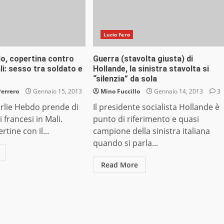
Lucio Fero
do, copertina contro
Guerra (stavolta giusta) di
li: sesso tra soldato e
Hollande, la sinistra stavolta si
“silenzia” da sola
Perrero
Gennaio 15, 2013
Mino Fuccillo
Gennaio 14, 2013
3
arlie Hebdo prende di
Il presidente socialista Hollande è
i francesi in Mali.
punto di riferimento e quasi
tine con il...
campione della sinistra italiana
quando si parla...
Read More