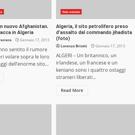
do
foto notizie
un nuovo Afghanistan.
Algeria, il sito petrolifero preso
acca in Algeria
d’assalto dal commando jihadista
(foto)
Perrero
Gennaio 17, 2013
Lorenzo Briotti
Gennaio 17, 2013
nno sentito il rumore
ALGERI – Un britannico, un
eri volare sopra le loro
irlandese, un francese e un
aggi dell’enorme sito...
keniano sono i quattro ostaggi
stranieri liberati...
Read More