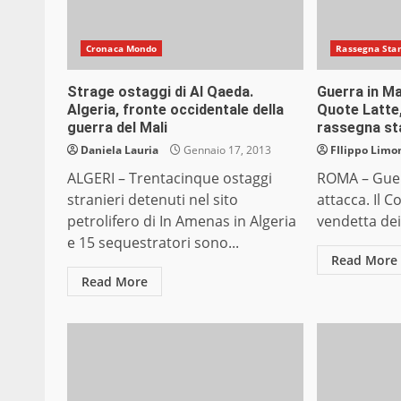
Cronaca Mondo
Rassegna Sta
Strage ostaggi di Al Qaeda.
Guerra in Ma
Algeria, fronte occidentale della
Quote Latte,
guerra del Mali
rassegna st
Daniela Lauria
Gennaio 17, 2013
FIlippo Limon
ALGERI – Trentacinque ostaggi
ROMA – Guer
stranieri detenuti nel sito
attacca. Il C
petrolifero di In Amenas in Algeria
vendetta dei 
e 15 sequestratori sono...
Read More
Read More