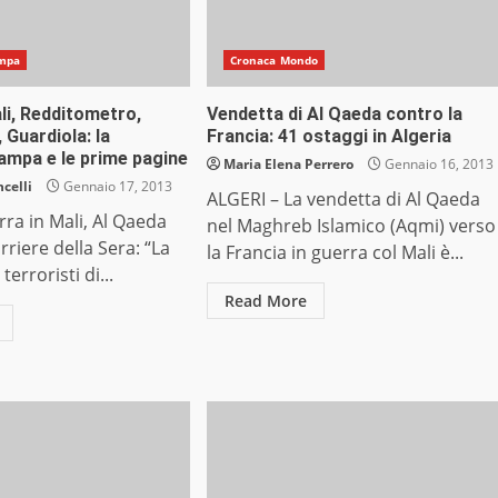
mpa
Cronaca Mondo
li, Redditometro,
Vendetta di Al Qaeda contro la
 Guardiola: la
Francia: 41 ostaggi in Algeria
ampa e le prime pagine
Maria Elena Perrero
Gennaio 16, 2013
celli
Gennaio 17, 2013
ALGERI – La vendetta di Al Qaeda
ra in Mali, Al Qaeda
nel Maghreb Islamico (Aqmi) verso
orriere della Sera: “La
la Francia in guerra col Mali è...
terroristi di...
Read More