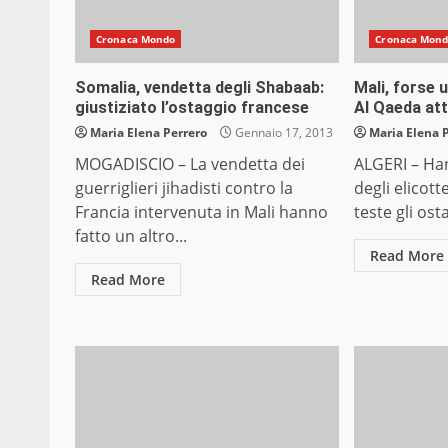
Cronaca Mondo
Cronaca Mon
Somalia, vendetta degli Shabaab:
Mali, forse 
giustiziato l’ostaggio francese
Al Qaeda att
Maria Elena Perrero
Gennaio 17, 2013
Maria Elena 
MOGADISCIO – La vendetta dei
ALGERI – Ha
guerriglieri jihadisti contro la
degli elicott
Francia intervenuta in Mali hanno
teste gli ost
fatto un altro...
Read More
Read More