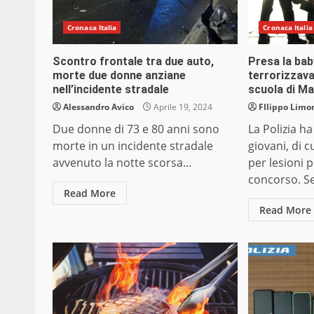
Cronaca Italia
Cronaca Italia
Scontro frontale tra due auto,
Presa la ba
morte due donne anziane
terrorizzava
nell’incidente stradale
scuola di M
Alessandro Avico
Aprile 19, 2024
FIlippo Limon
Due donne di 73 e 80 anni sono
La Polizia h
morte in un incidente stradale
giovani, di 
avvenuto la notte scorsa...
per lesioni 
concorso. Se
Read More
Read More