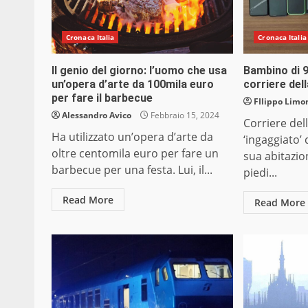
Cronaca Italia
Cronaca Italia
Il genio del giorno: l’uomo che usa
Bambino di 
un’opera d’arte da 100mila euro
corriere del
per fare il barbecue
FIlippo Limon
Alessandro Avico
Febbraio 15, 2024
Corriere del
Ha utilizzato un’opera d’arte da
‘ingaggiato’
oltre centomila euro per fare un
sua abitazi
barbecue per una festa. Lui, il...
piedi...
Read More
Read More