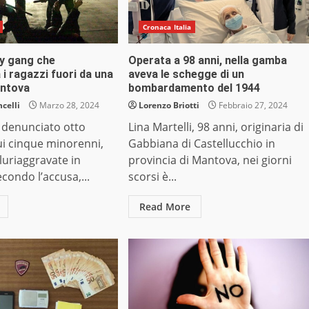
Cronaca Italia
by gang che
Operata a 98 anni, nella gamba
 i ragazzi fuori da una
aveva le schegge di un
antova
bombardamento del 1944
celli
Marzo 28, 2024
Lorenzo Briotti
Febbraio 27, 2024
a denunciato otto
Lina Martelli, 98 anni, originaria di
cui cinque minorenni,
Gabbiana di Castellucchio in
pluriaggravate in
provincia di Mantova, nei giorni
condo l’accusa,...
scorsi è...
Read More