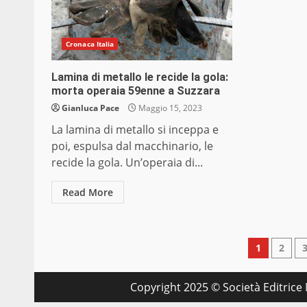
Cronaca Italia
Lamina di metallo le recide la gola:
morta operaia 59enne a Suzzara
Gianluca Pace
Maggio 15, 2023
La lamina di metallo si inceppa e
poi, espulsa dal macchinario, le
recide la gola. Un’operaia di...
Read More
Pagin
1
2
degli
Copyright 2025 © Società Editrice M
articol