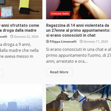
Cronaca Italia
9 anni sfruttato come
Ragazzina di 14 anni violentata da
la droga dalla madre
un 27enne al primo appuntamento:
si erano conosciuti in chat
celli
Gennaio 22, 2024
FIlippo Limoncelli
Gennaio 11, 2024
la droga a 9 anni,
Si erano conosciuti in una chat e al
 dalla madre che nella
primo appuntamento l’uomo, di 2
one aveva messo in
anni, arrestato e ora...
Read More