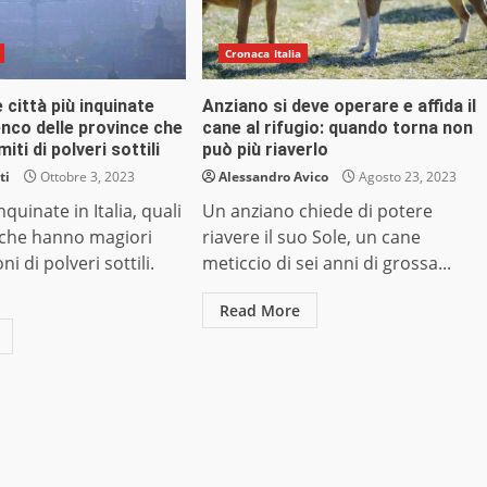
Cronaca Italia
 città più inquinate
Anziano si deve operare e affida il
lenco delle province che
cane al rifugio: quando torna non
miti di polveri sottili
può più riaverlo
ti
Ottobre 3, 2023
Alessandro Avico
Agosto 23, 2023
inquinate in Italia, quali
Un anziano chiede di potere
 che hanno magiori
riavere il suo Sole, un cane
i di polveri sottili.
meticcio di sei anni di grossa...
Read More